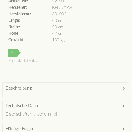
Artikel-Nr.:
520031
Hersteller:
KEDDY AB
Herstellernr.:
301002
Länge:
40 cm
Breite:
50 cm
Höhe:
47 cm
Gewicht:
100 kg
A+
Produktdatenblatt
Beschreibung
Technische Daten
Eigenschaften ansehen
mehr
Häufige Fragen