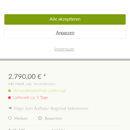
Alle akzeptieren
Dieser Artikel steht derzeit nicht zur Verfügung!
Anpassen
KEDDY Gusseisenkamin SK1002/
Impressum
Panorama 50 cm
2.790,00 € *
inkl. MwSt.
zzgl. Versandkosten
Versandkostenfreie Lieferung!
Lieferzeit ca. 5 Tage
Frage zum Aufbau/ Angebot bekommen
Merken
Bewerten