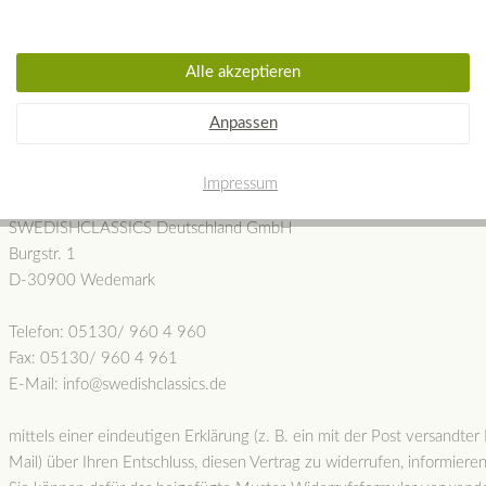
WIDERRUFSRECHT
Alle akzeptieren
Sie haben das Recht, binnen vierzehn Tagen ohne Angabe von Gründ
widerrufen. Die Widerrufsfrist beträgt vierzehn Tage ab dem Tag an 
Anpassen
Ihnen benannter Dritter, der nicht der Beförderer ist, die letzte War
haben bzw. hat.
Impressum
Um Ihr Widerrufsrecht auszuüben, müssen Sie uns
SWEDISHCLASSICS Deutschland GmbH
Burgstr. 1
D-30900 Wedemark
Telefon: 05130/ 960 4 960
Fax: 05130/ 960 4 961
E-Mail: info@swedishclassics.de
mittels einer eindeutigen Erklärung (z. B. ein mit der Post versandter 
Mail) über Ihren Entschluss, diesen Vertrag zu widerrufen, informieren