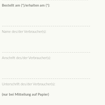
Bestellt am (*)/erhalten am (*):
––––––––––––––––––––––––––––––––––––––––––
Name des/der Verbraucher(s):
––––––––––––––––––––––––––––––––––––––––––
Anschrift des/der Verbraucher(s):
––––––––––––––––––––––––––––––––––––––––––
Unterschrift des/der Verbraucher(s):
(nur bei Mitteilung auf Papier)