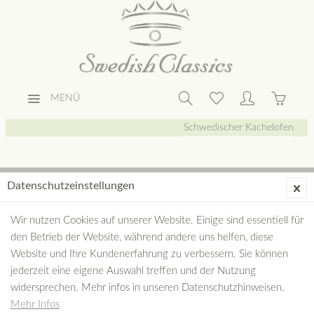
MENÜ
Schwedischer Kachelofen
SCHWEDISCHER KACHELOFEN – SCHÖNE
Datenschutzeinstellungen
SPEICHERWÄRME AUS SCHWEDEN
Wir nutzen Cookies auf unserer Website. Einige sind essentiell für
den Betrieb der Website, während andere uns helfen, diese
Schwedische Kachelöfen sind etwas Besonderes. Im nordischen
Website und Ihre Kundenerfahrung zu verbessern. Sie können
Klima ist zuverlässige Ofenwärme lebenswichtig. So trat der
jederzeit eine eigene Auswahl treffen und der Nutzung
schwedische Kachelofen schon vor 200 Jahren seinen
widersprechen. Mehr infos in unseren Datenschutzhinweisen.
Siegeszug in ganz...
mehr erfahren »
Mehr Infos