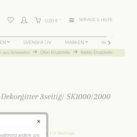
SERVICE & HILFE
0,00 € *
TEN
SVENSKA LIV
MARKEN
WIDERRUFSBUT

n aus Schweden
Ofen Ersatzteile
Keddy Ersatzteile
LEDA
ekorgitter 3seitig/ SK1000/2000
€ *
l. Versandkosten
ck im Lager. Lieferzeit ca. 1-3 Werktage
, während andere uns