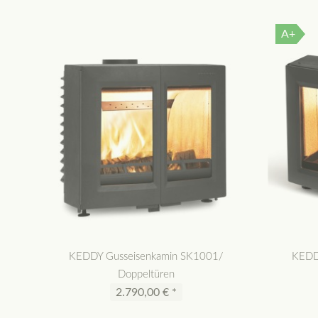
A+
KEDDY Gusseisenkamin SK1001/
KEDD
Doppeltüren
2.790,00 € *