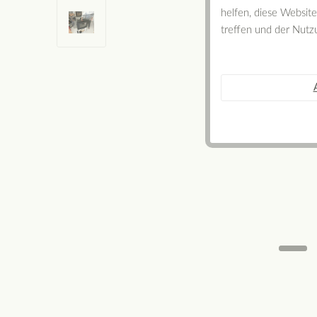
helfen, diese Websit
treffen und der Nutz
Sommerschlussverkauf 20 % reduz
einmalige Gelegenheit.
mehr erfahren