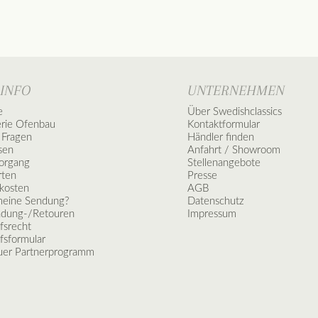
 INFO
UNTERNEHMEN
e
Über Swedishclassics
erie Ofenbau
Kontaktformular
 Fragen
Händler finden
sen
Anfahrt / Showroom
vorgang
Stellenangebote
rten
Presse
kosten
AGB
meine Sendung?
Datenschutz
ndung-/Retouren
Impressum
fsrecht
fsformular
er Partnerprogramm