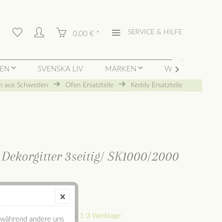
SERVICE & HILFE
0,00 € *
TEN
SVENSKA LIV
MARKEN
WIDERRUFSBUT

n aus Schweden
Ofen Ersatzteile
Keddy Ersatzteile
LEDA
ekorgitter 3seitig/ SK1000/2000
€ *
l. Versandkosten
ck im Lager. Lieferzeit ca. 1-3 Werktage
, während andere uns