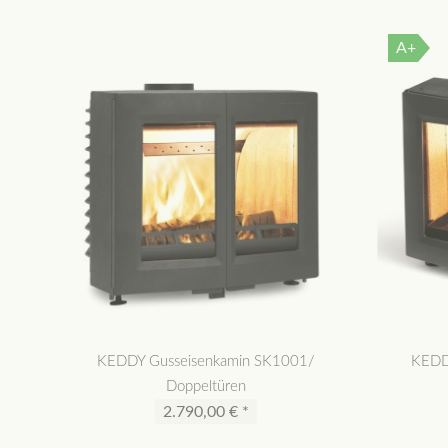
A+
KEDDY Gusseisenkamin SK1001/
KEDD
Doppeltüren
2.790,00 € *