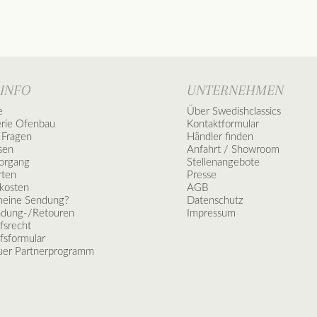
 INFO
UNTERNEHMEN
e
Über Swedishclassics
erie Ofenbau
Kontaktformular
 Fragen
Händler finden
sen
Anfahrt / Showroom
vorgang
Stellenangebote
rten
Presse
kosten
AGB
meine Sendung?
Datenschutz
ndung-/Retouren
Impressum
fsrecht
fsformular
er Partnerprogramm