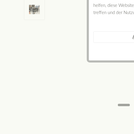
helfen, diese Websit
treffen und der Nutz
Sommerschlussverkauf 20 % reduz
einmalige Gelegenheit.
mehr erfahren