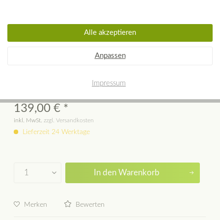
Alle akzeptieren
Westbo Carl Topadapter oval-rund
Anpassen
ø 130 mm
Impressum
139,00 € *
inkl. MwSt.
zzgl. Versandkosten
Lieferzeit 24 Werktage
In den
Warenkorb
Merken
Bewerten