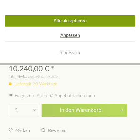
Alle akzeptieren
Specksteinofen Norsk Kristin+ mit
Anpassen
Krone
Impressum
10.240,00 € *
inkl. MwSt.
zzgl. Versandkosten
Lieferzeit 30 Werktage
Frage zum Aufbau/ Angebot bekommen
In den
Warenkorb
Merken
Bewerten