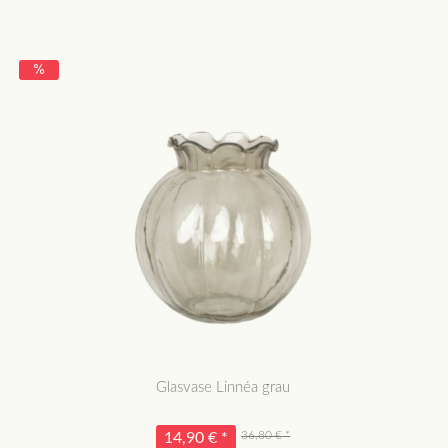
Glasvase Linnéa grau
36,80 € *
14,90 € *