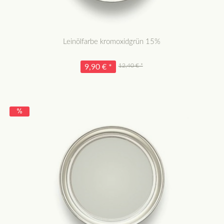
Leinölfarbe kromoxidgrün 15%
12,40 € *
9,90 € *