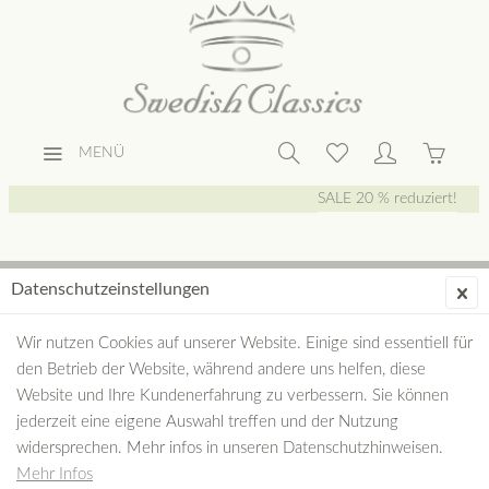
MENÜ
SALE 20 % reduziert!
SOMMERSCHLUSSVERKAUF 20 %
Datenschutzeinstellungen
REDUZIERT! NEUWARE, DIE WEGEN
Wir nutzen Cookies auf unserer Website. Einige sind essentiell für
SORTIMENTSWECHSEL BEI UNS AUS DER
den Betrieb der Website, während andere uns helfen, diese
COLLECTION GEHT. JETZT EINMALIGE
Website und Ihre Kundenerfahrung zu verbessern. Sie können
GELEGENHEIT.
jederzeit eine eigene Auswahl treffen und der Nutzung
widersprechen. Mehr infos in unseren Datenschutzhinweisen.
Mehr Infos
mehr erfahren »