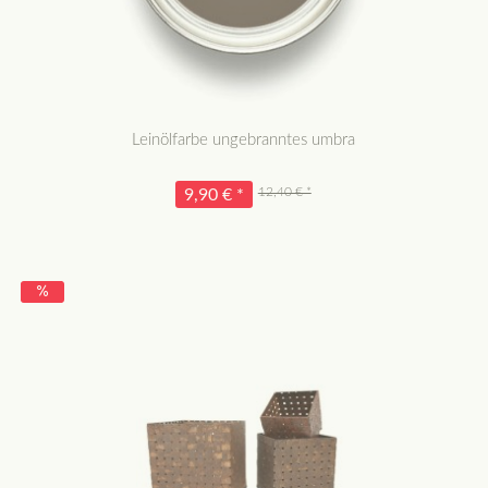
Leinölfarbe ungebranntes umbra
12,40 € *
9,90 € *