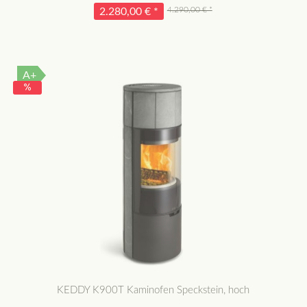
4.290,00 € *
2.280,00 € *
A+
KEDDY K900T Kaminofen Speckstein, hoch