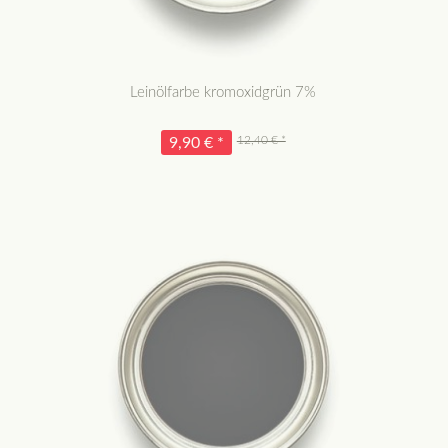
Leinölfarbe kromoxidgrün 7%
12,40 € *
9,90 € *