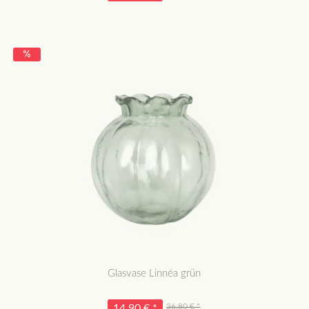
Glasvase Linnéa grün
36,80 € *
14,90 € *