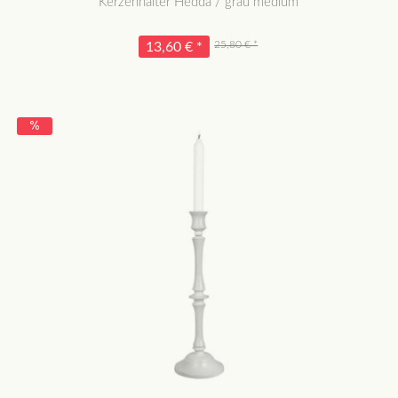
Kerzenhalter Hedda / grau medium
25,80 € *
13,60 € *