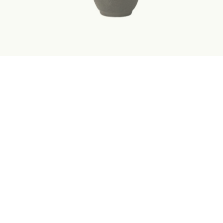
Mörser FREJ mit Stößel small
15,60 € *
8,90 € *