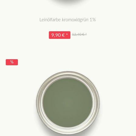
Leinölfarbe kromoxidgrün 1%
12,40 € *
9,90 € *