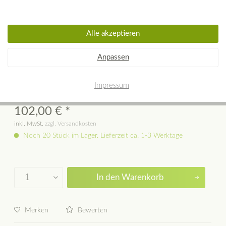
Alle akzeptieren
REBEL WALLS Tapete Fruit Garden,
Anpassen
Lilac
Impressum
102,00 € *
inkl. MwSt.
zzgl. Versandkosten
Noch 20 Stück im Lager. Lieferzeit ca. 1-3 Werktage
In den
Warenkorb
Merken
Bewerten