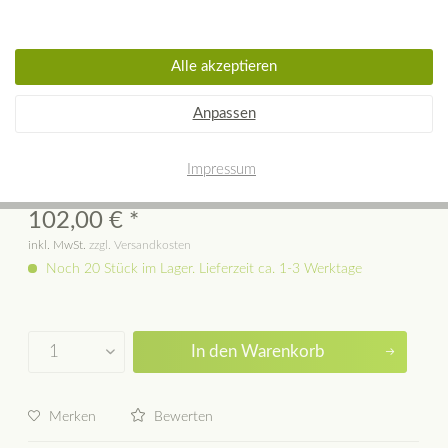
Alle akzeptieren
REBEL WALLS Tapete Blooming
Anpassen
Park, Pastel
Impressum
102,00 € *
inkl. MwSt.
zzgl. Versandkosten
Noch 20 Stück im Lager. Lieferzeit ca. 1-3 Werktage
In den
Warenkorb
Merken
Bewerten