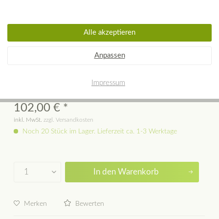
Alle akzeptieren
REBEL WALLS Tapete Artisan Tiles,
Anpassen
Brazilian green
Impressum
102,00 € *
inkl. MwSt.
zzgl. Versandkosten
Noch 20 Stück im Lager. Lieferzeit ca. 1-3 Werktage
In den
Warenkorb
Merken
Bewerten