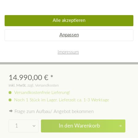
Alle akzeptieren
Louise Speicherkachelofen mit
Anpassen
Glastür inklusive Lieferung und
Impressum
Aufbau
14.990,00 € *
inkl. MwSt.
zzgl. Versandkosten
Versandkostenfreie Lieferung!
Noch 1 Stück im Lager. Lieferzeit ca. 1-3 Werktage
Frage zum Aufbau/ Angebot bekommen
In den
Warenkorb