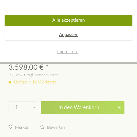
Alle akzeptieren
KEDDY K700 Gusseisenofen mit
Anpassen
Specksteintop
Impressum
3.598,00 € *
inkl. MwSt.
zzgl. Versandkosten
Lieferzeit 14 Werktage
In den
Warenkorb
Merken
Bewerten