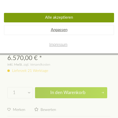
Alle akzeptieren
KEDDY K10 Olivinstein-
Anpassen
Speicherkamin
Impressum
6.570,00 € *
inkl. MwSt.
zzgl. Versandkosten
Lieferzeit 21 Werktage
In den
Warenkorb
Merken
Bewerten