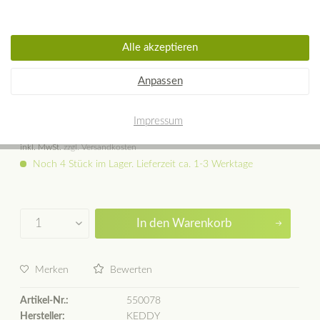
Alle akzeptieren
KEDDY Gusseisen Warmluftgitter
215x140 mm
Anpassen
Impressum
69,00 € *
inkl. MwSt.
zzgl. Versandkosten
Noch 4 Stück im Lager. Lieferzeit ca. 1-3 Werktage
In den
Warenkorb
Merken
Bewerten
Artikel-Nr.:
550078
Hersteller:
KEDDY