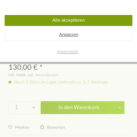
Alle akzeptieren
Bratpfanne Skeppshult Traditional
Anpassen
Buche 24 cm
Impressum
130,00 € *
inkl. MwSt.
zzgl. Versandkosten
Noch 2 Stück im Lager. Lieferzeit ca. 1-3 Werktage
In den
Warenkorb
Merken
Bewerten